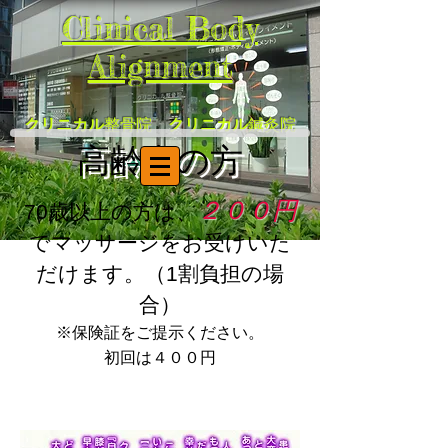
Clinical Body
Alignment
クリニカル
整骨院
クリニカル
鍼灸院
高齢者の方
２００円
70歳以上の方は、
でマッサージをお受けいた
だけます。（1割負担の場
合）
※保険証をご提示ください。
初回は４００円