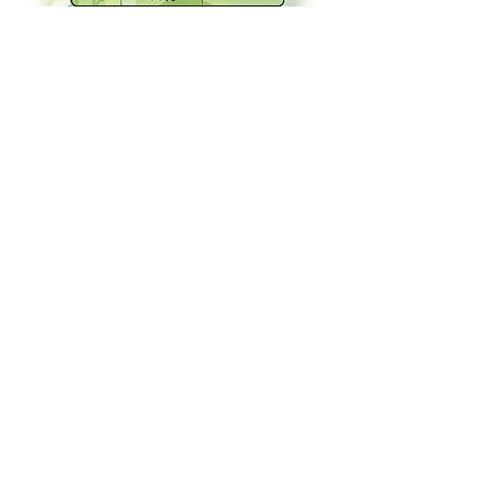
混雑いたしますので、ご予
約をおすすめいたします
03-5350-8711
最初に『ご姓名』をお伝えください
一般の方はこちら
Tel
03-5350-8711